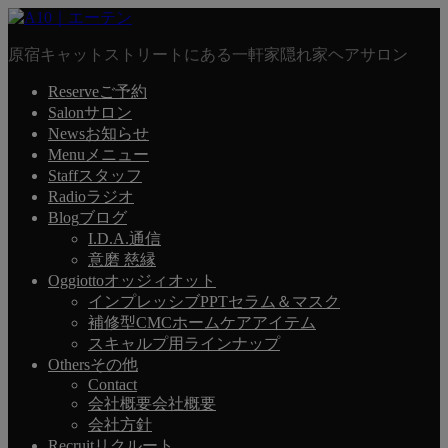
原宿キャットストリートにある一軒家隠れ家ヘアサロン
Reserve
ご予約
Salon
サロン
News
お知らせ
Menu
メニュー
Staff
スタッフ
Radio
ラジオ
Blog
ブログ
I.D.A.通信
意磨 慈縁
Oggiotto
オッジィオット
インプレッシブPPTセラム＆マスク
補修型CMCホームケアアイテム
スキャルプ用ラインナップ
Others
その他
Contact
会社概要
会社概要
会社方針
Recruit
リクルート