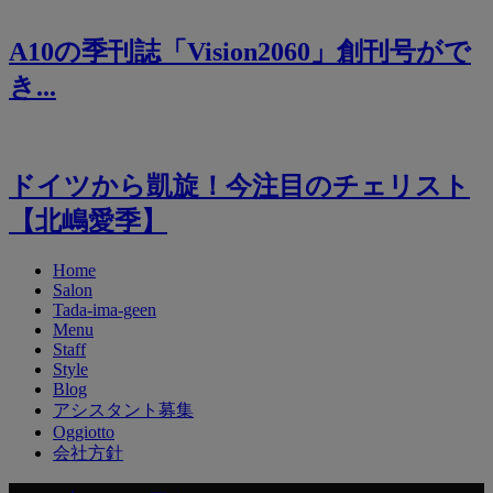
A10の季刊誌「Vision2060」創刊号がで
き...
ドイツから凱旋！今注目のチェリスト
【北嶋愛季】
Home
Salon
Tada-ima-geen
Menu
Staff
Style
Blog
アシスタント募集
Oggiotto
会社方針