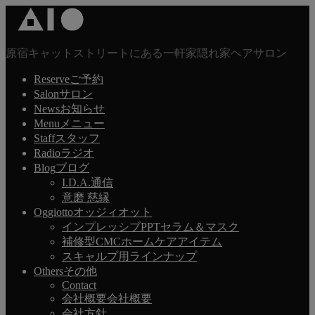
原宿キャットストリートにある一軒家隠れ家ヘアサロン
Reserve
ご予約
Salon
サロン
News
お知らせ
Menu
メニュー
Staff
スタッフ
Radio
ラジオ
Blog
ブログ
I.D.A.通信
意磨 慈縁
Oggiotto
オッジィオット
インプレッシブPPTセラム＆マスク
補修型CMCホームケアアイテム
スキャルプ用ラインナップ
Others
その他
Contact
会社概要
会社概要
会社方針