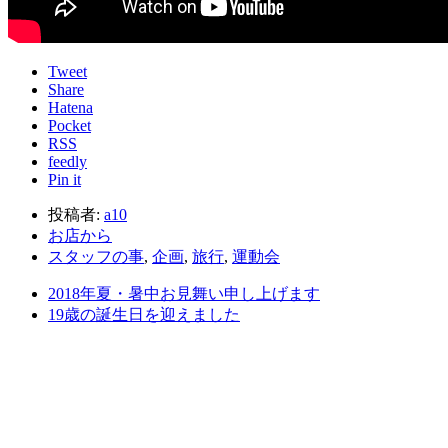
Tweet
Share
Hatena
Pocket
RSS
feedly
Pin it
投稿者:
a10
お店から
スタッフの事
,
企画
,
旅行
,
運動会
2018年夏・暑中お見舞い申し上げます
19歳の誕生日を迎えました