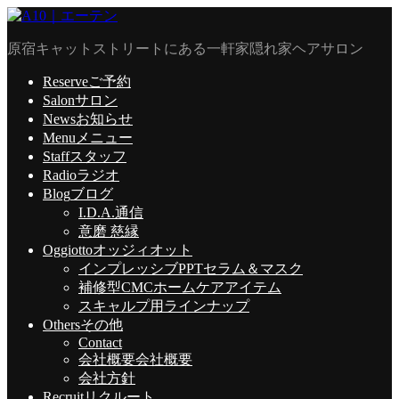
原宿キャットストリートにある一軒家隠れ家ヘアサロン
Reserve
ご予約
Salon
サロン
News
お知らせ
Menu
メニュー
Staff
スタッフ
Radio
ラジオ
Blog
ブログ
I.D.A.通信
意磨 慈縁
Oggiotto
オッジィオット
インプレッシブPPTセラム＆マスク
補修型CMCホームケアアイテム
スキャルプ用ラインナップ
Others
その他
Contact
会社概要
会社概要
会社方針
Recruit
リクルート