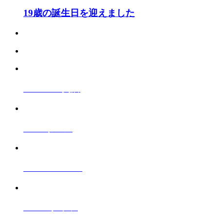
19歳の誕生日を迎えました
A10vi010
支店
Salon
サロン
Menu
メニュー
Staff
スタッフ