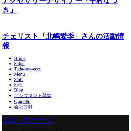
アクセサリーデザイナー「中村なづ
き」
チェリスト「北嶋愛季」さんの活動情
報
Home
Salon
Tada-ima-geen
Menu
Staff
Style
Blog
アシスタント募集
Oggiotto
会社方針
A10｜エーテン