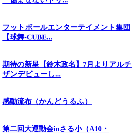
「傷ませないトリ...
フットボールエンターテイメント集団
【球舞-CUBE...
期待の新星【鈴木政名】7月よりアルチ
ザンデビューし...
感動流布（かんどうるふ）
第二回大運動会inさる小（A10・