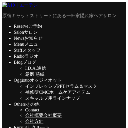
原宿キャットストリートにある一軒家隠れ家ヘアサロン
Reserve
ご予約
Salon
サロン
News
お知らせ
Menu
メニュー
Staff
スタッフ
Radio
ラジオ
Blog
ブログ
I.D.A.通信
意磨 慈縁
Oggiotto
オッジィオット
インプレッシブPPTセラム＆マスク
補修型CMCホームケアアイテム
スキャルプ用ラインナップ
Others
その他
Contact
会社概要
会社概要
会社方針
Recruit
リクルート