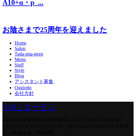
A10+α・p_...
お陰さまで25周年を迎えました
Home
Salon
Tada-ima-geen
Menu
Staff
Style
Blog
アシスタント募集
Oggiotto
会社方針
A10｜エーテン
150-0001 東京都渋谷区神宮前5-17-8 TEL:03-3499-1504
[月-土] 10:30〜19:00(L.O) [日・祝] 10:30〜18:00(L.O) ※定休
日：毎週火曜・第3水曜