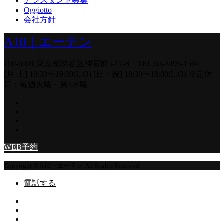
アシスタント募集
Oggiotto
会社方針
A10｜エーテン
150-0001 東京都渋谷区神宮前5-17-8 TEL:03-3499-1504
[月-土] 10:30〜19:00(L.O) [日・祝] 10:30〜18:00(L.O) ※定休
日：毎週火曜・第3水曜
WEB予約
Copyright © A10｜エーテン All Rights Reserved.
電話する