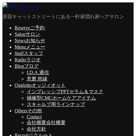
原宿キャットストリートにある一軒家隠れ家ヘアサロン
Reserve
ご予約
Salon
サロン
News
お知らせ
Menu
メニュー
Staff
スタッフ
Radio
ラジオ
Blog
ブログ
I.D.A.通信
意磨 慈縁
Oggiotto
オッジィオット
インプレッシブPPTセラム＆マスク
補修型CMCホームケアアイテム
スキャルプ用ラインナップ
Others
その他
Contact
会社概要
会社概要
会社方針
Recruit
リクルート