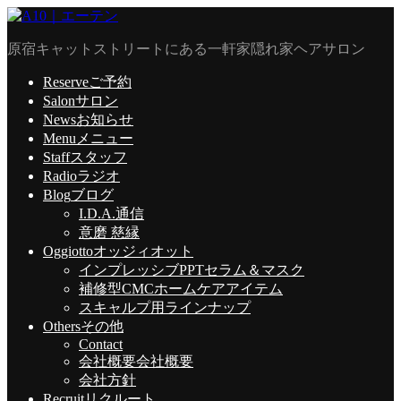
原宿キャットストリートにある一軒家隠れ家ヘアサロン
Reserve
ご予約
Salon
サロン
News
お知らせ
Menu
メニュー
Staff
スタッフ
Radio
ラジオ
Blog
ブログ
I.D.A.通信
意磨 慈縁
Oggiotto
オッジィオット
インプレッシブPPTセラム＆マスク
補修型CMCホームケアアイテム
スキャルプ用ラインナップ
Others
その他
Contact
会社概要
会社概要
会社方針
Recruit
リクルート