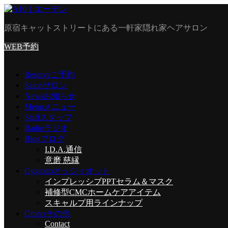
原宿キャットストリートにある一軒家隠れ家ヘアサロン
WEB予約
Reserve
ご予約
Salon
サロン
News
お知らせ
Menu
メニュー
Staff
スタッフ
Radio
ラジオ
Blog
ブログ
I.D.A.通信
意磨 慈縁
Oggiotto
オッジィオット
インプレッシブPPTセラム＆マスク
補修型CMCホームケアアイテム
スキャルプ用ラインナップ
Others
その他
Contact