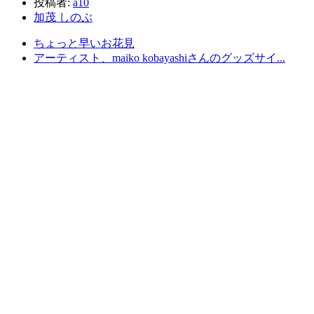
投稿者:
a10
加茂 しのぶ
ちょっと早いお花見
アーティスト、maiko kobayashiさんのグッズサイ...