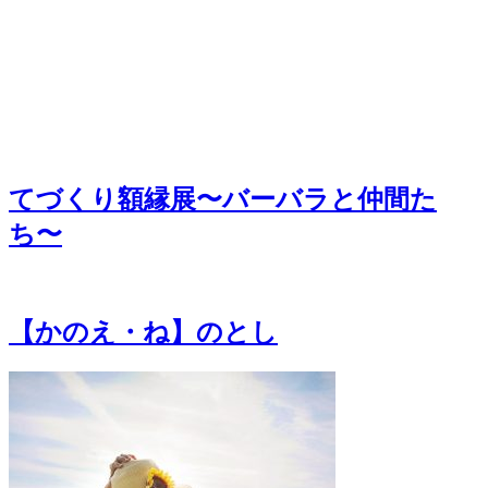
てづくり額縁展〜バーバラと仲間た
ち〜
【かのえ・ね】のとし