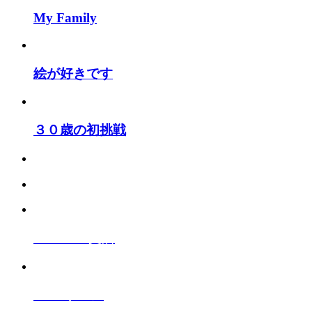
My Family
絵が好きです
３０歳の初挑戦
A10vi010
支店
Salon
サロン