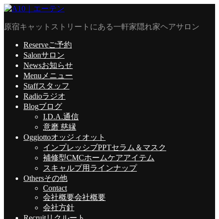
原宿キャットストリートにある一軒家隠れ家ヘアサロン
Reserve
ご予約
Salon
サロン
News
お知らせ
Menu
メニュー
Staff
スタッフ
Radio
ラジオ
Blog
ブログ
I.D.A.通信
意磨 慈縁
Oggiotto
オッジィオット
インプレッシブPPTセラム＆マスク
補修型CMCホームケアアイテム
スキャルプ用ラインナップ
Others
その他
Contact
会社概要
会社概要
会社方針
Recruit
リクルート