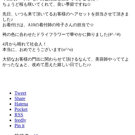
ちょうど桜も咲いてくれて、良い季節ですね☆
先日、いつも来て頂いてるお客様のヘアセットを担当させて頂きま
した♪
お着付けは、A10の着付師の玲子さんの担当で☆
袴の色に合わせたドライフラワーで華やかに飾りました(#^.^#)
4月から晴れて社会人！
本当に、おめでとうございます(o^^o)
大切なお客様の門出に関わらせて頂けるなんて、美容師やっててよ
かったなぁと、改めて思えた嬉しい日でした♪♪
Tweet
Share
Hatena
Pocket
RSS
feedly
Pin it