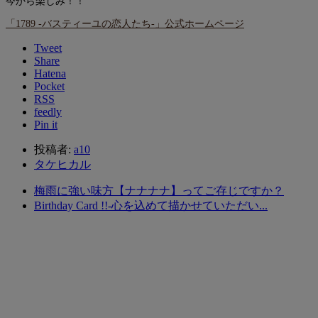
今から楽しみ！！
「1789 -バスティーユの恋人たち-」公式ホームページ
Tweet
Share
Hatena
Pocket
RSS
feedly
Pin it
投稿者:
a10
タケヒカル
梅雨に強い味方【ナナナナ】ってご存じですか？
Birthday Card !!-心を込めて描かせていただい...