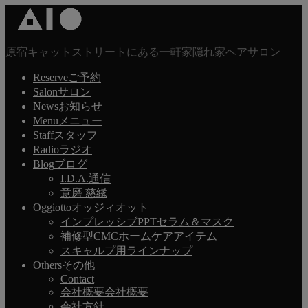
原宿キャットストリートにある一軒家隠れ家ヘアサロン
Reserve
ご予約
Salon
サロン
News
お知らせ
Menu
メニュー
Staff
スタッフ
Radio
ラジオ
Blog
ブログ
I.D.A.通信
意磨 慈縁
Oggiotto
オッジィオット
インプレッシブPPTセラム＆マスク
補修型CMCホームケアアイテム
スキャルプ用ラインナップ
Others
その他
Contact
会社概要
会社概要
会社方針