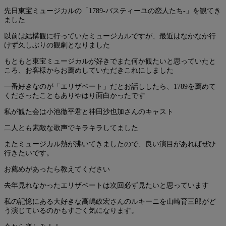
先日東宝ミュージカルの「1789-バスティーユの恋人たち-」を観てき
ました
以前は結構観に行っていたミュージカルですが、最近はなかなか行
けず久しぶりの観劇となりました
もともと東宝ミュージカルが好きでまた何か観たいと思っていたと
ころ、お客様からお薦めしていただきこれにしました
一番好きなのが「エリザベート」だとお話ししたら、1789を薦めて
くださったこともありやはり面白かったです
私が観た会は小池徹平君と神田沙也加さんのキャスト
二人とも素敵な歌声でキラキラしてました
またミュージカル熱が沸いてきましたので、良い演目があればぜひ
行きたいです。
お薦めがあったら教えてください
去年見れなかったエリザベートは次回必ず見たいと思っています
私の記憶にある大好きな高嶋政宏さんのルキーニを山崎育三郎がど
う演じているのかもすごく気になります。