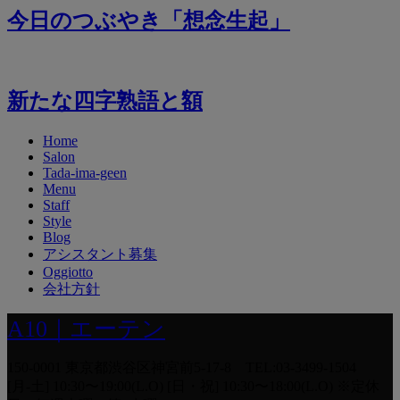
今日のつぶやき「想念生起」
新たな四字熟語と額
Home
Salon
Tada-ima-geen
Menu
Staff
Style
Blog
アシスタント募集
Oggiotto
会社方針
A10｜エーテン
150-0001 東京都渋谷区神宮前5-17-8 TEL:03-3499-1504
[月-土] 10:30〜19:00(L.O) [日・祝] 10:30〜18:00(L.O) ※定休