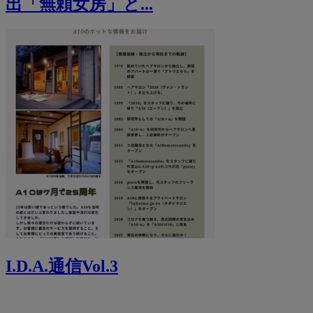
出「無頼女房」と...
I.D.A.通信Vol.3