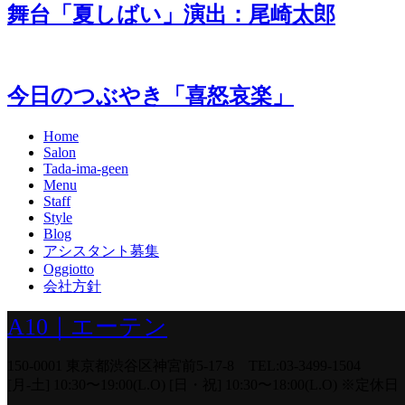
舞台「夏しばい」演出：尾崎太郎
今日のつぶやき「喜怒哀楽」
Home
Salon
Tada-ima-geen
Menu
Staff
Style
Blog
アシスタント募集
Oggiotto
会社方針
A10｜エーテン
150-0001 東京都渋谷区神宮前5-17-8 TEL:03-3499-1504
[月-土] 10:30〜19:00(L.O) [日・祝] 10:30〜18:00(L.O)