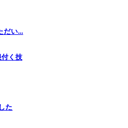
ただい...
根付く技
した