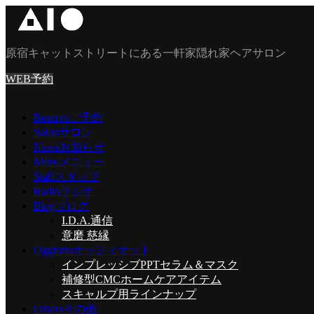
原宿キャットストリートにある一軒家隠れ家ヘアサロン
WEB予約
Reserve
ご予約
Salon
サロン
News
お知らせ
Menu
メニュー
Staff
スタッフ
Radio
ラジオ
Blog
ブログ
I.D.A.通信
意磨 慈縁
Oggiotto
オッジィオット
インプレッシブPPTセラム＆マスク
補修型CMCホームケアアイテム
スキャルプ用ラインナップ
Others
その他