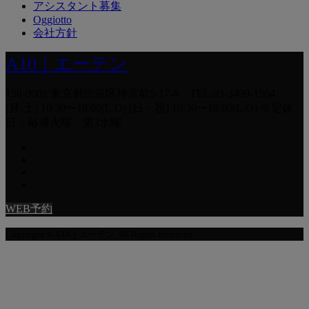
アシスタント募集
Oggiotto
会社方針
A10｜エーテン
150-0001 東京都渋谷区神宮前5-17-8 TEL:03-3499-1504
[月-土] 10:30〜19:00(L.O) [日・祝] 10:30〜18:00(L.O) ※定休
日：毎週火曜・第3水曜
WEB予約
Copyright © A10｜エーテン All Rights Reserved.