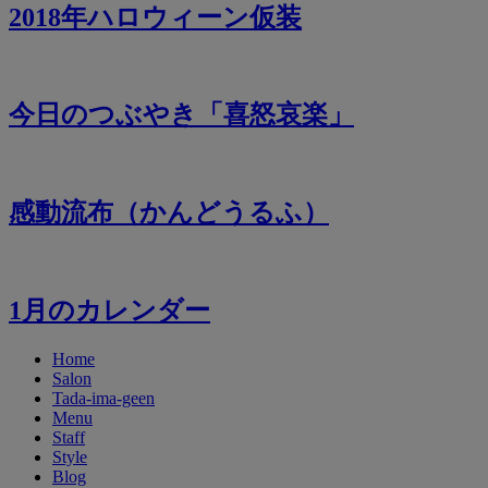
2018年ハロウィーン仮装
今日のつぶやき「喜怒哀楽」
感動流布（かんどうるふ）
1月のカレンダー
Home
Salon
Tada-ima-geen
Menu
Staff
Style
Blog