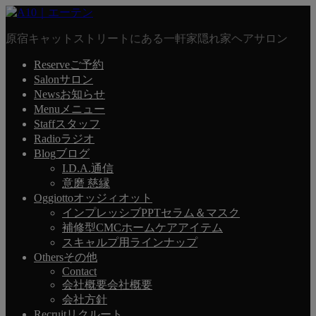
原宿キャットストリートにある一軒家隠れ家ヘアサロン
Reserve
ご予約
Salon
サロン
News
お知らせ
Menu
メニュー
Staff
スタッフ
Radio
ラジオ
Blog
ブログ
I.D.A.通信
意磨 慈縁
Oggiotto
オッジィオット
インプレッシブPPTセラム＆マスク
補修型CMCホームケアアイテム
スキャルプ用ラインナップ
Others
その他
Contact
会社概要
会社概要
会社方針
Recruit
リクルート