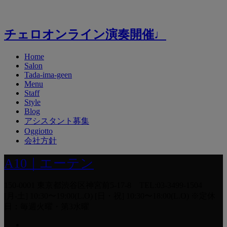
チェロオンライン演奏開催♩
Home
Salon
Tada-ima-geen
Menu
Staff
Style
Blog
アシスタント募集
Oggiotto
会社方針
A10｜エーテン
150-0001 東京都渋谷区神宮前5-17-8 TEL:03-3499-1504
[月-土] 10:30〜19:00(L.O) [日・祝] 10:30〜18:00(L.O) ※定休
日：毎週火曜・第3水曜