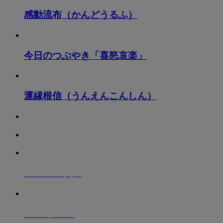
感動流布（かんどうるふ）
今日のつぶやき「喜怒哀楽」
運縁根信（うんえんこんしん）
A10vi010
支店
Salon
サロン