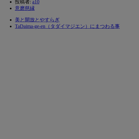
投稿者:
a10
意磨慈縁
美と開放とやすらぎ
TaDaima-ge-en（タダイマジエン）にまつわる事