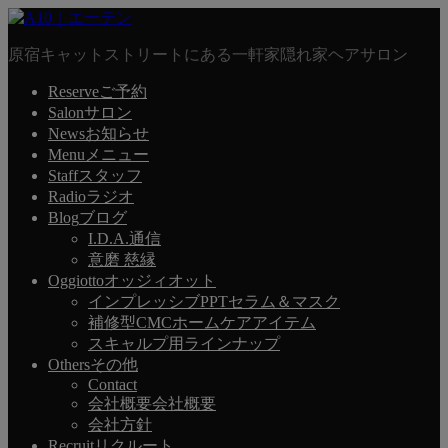
原宿キャットストリートにある一軒家隠れ家ヘアサロン
Reserve
ご予約
Salon
サロン
News
お知らせ
Menu
メニュー
Staff
スタッフ
Radio
ラジオ
Blog
ブログ
I.D.A.通信
意磨 慈縁
Oggiotto
オッジィオット
インプレッシブPPTセラム＆マスク
補修型CMCホームケアアイテム
スキャルプ用ラインナップ
Others
その他
Contact
会社概要
会社概要
会社方針
Recruit
リクルート