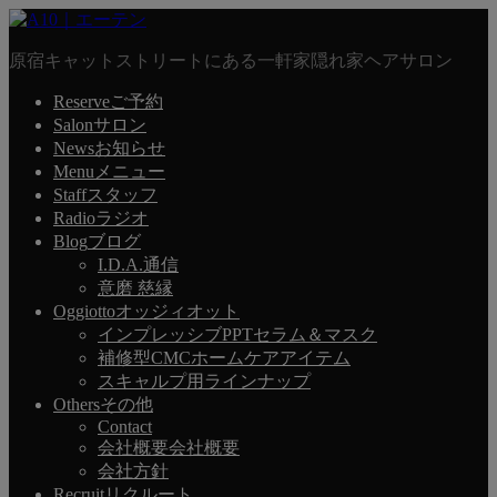
原宿キャットストリートにある一軒家隠れ家ヘアサロン
Reserve
ご予約
Salon
サロン
News
お知らせ
Menu
メニュー
Staff
スタッフ
Radio
ラジオ
Blog
ブログ
I.D.A.通信
意磨 慈縁
Oggiotto
オッジィオット
インプレッシブPPTセラム＆マスク
補修型CMCホームケアアイテム
スキャルプ用ラインナップ
Others
その他
Contact
会社概要
会社概要
会社方針
Recruit
リクルート