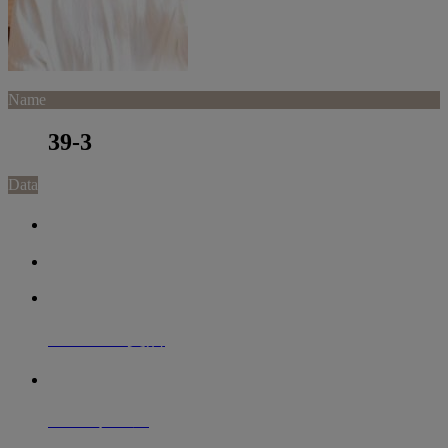
Name
39-3
Data
A10vi010
支店
Salon
サロン