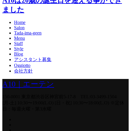
A10は20歳の誕生日を迎える事ができ
ました
Home
Salon
Tada-ima-geen
Menu
Staff
Style
Blog
アシスタント募集
Oggiotto
会社方針
A10｜エーテン
150-0001 東京都渋谷区神宮前5-17-8 TEL:03-3499-1504
[月-土] 10:30〜19:00(L.O) [日・祝] 10:30〜18:00(L.O) ※定休
日：毎週火曜・第3水曜