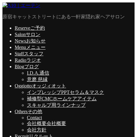
原宿キャットストリートにある一軒家隠れ家ヘアサロン
Reserve
ご予約
Salon
サロン
News
お知らせ
Menu
メニュー
Staff
スタッフ
Radio
ラジオ
Blog
ブログ
I.D.A.通信
意磨 慈縁
Oggiotto
オッジィオット
インプレッシブPPTセラム＆マスク
補修型CMCホームケアアイテム
スキャルプ用ラインナップ
Others
その他
Contact
会社概要
会社概要
会社方針
Recruit
リクルート